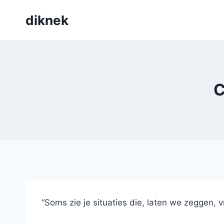
Skip
diknek
to
content
C
“Soms zie je situaties die, laten we zeggen, vr