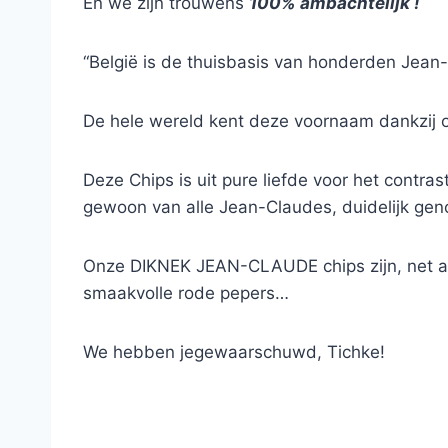
En we zijn trouwens
100% ambachtelijk !
“België is de thuisbasis van honderden Jean
De hele wereld kent deze voornaam dankzij ons
Deze Chips is uit pure liefde voor het contras
gewoon van alle Jean-Claudes, duidelijk ge
Onze DIKNEK JEAN-CLAUDE chips zijn, net al
smaakvolle rode pepers…
We hebben jegewaarschuwd, Tichke!