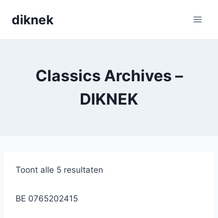
Skip
diknek
to
content
Classics Archives –
DIKNEK
Toont alle 5 resultaten
BE 0765202415