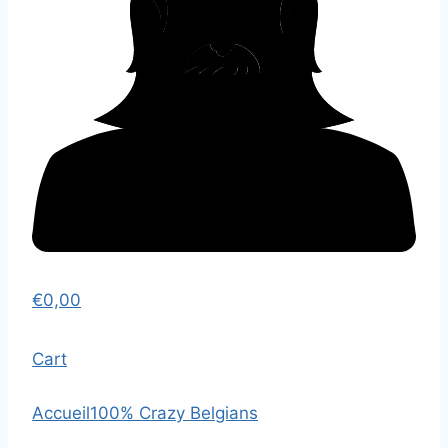
€
0,00
Cart
Accueil
100% Crazy Belgians