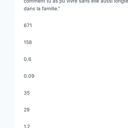
comment tu as pu vivre sans elle aussi longt
dans la famille.”
671
158
0.6
0.09
35
29
1.2