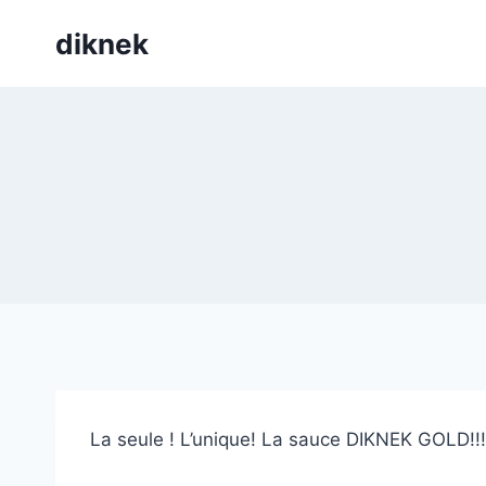
Skip
diknek
to
content
La seule ! L’unique! La sauce DIKNEK GOLD!!!