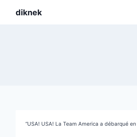
Skip
diknek
to
content
“USA! USA! La Team America a débarqué en Be